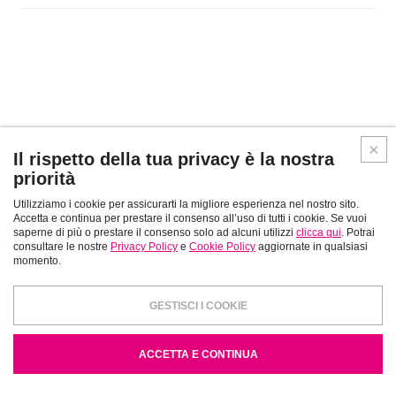
Il rispetto della tua privacy è la nostra
priorità
Artisti
/
La Galleria
/
Contatti
/
Utilizziamo i cookie per assicurarti la migliore esperienza nel nostro sito.
Accetta e continua per prestare il consenso all’uso di tutti i cookie. Se vuoi
saperne di più o prestare il consenso solo ad alcuni utilizzi
clicca qui
. Potrai
VALENTINARTE SAS DI BRUSCHINI BARBARA E C.
consultare le nostre
Privacy Policy
e
Cookie Policy
aggiornate in qualsiasi
Salita Serbelloni, 10 22021 BELLAGIO (COMO) Italy - T. / Fax+ 39
momento.
031 950002
info@valentinarte.com
P.IVA: 03884500137 C.F.: 03884500137
GESTISCI I COOKIE
Cookie Policy
-
Copyright
-
Credits
ACCETTA E CONTINUA